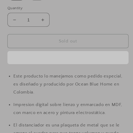
Quantity
Decrease
Increase
quantity
quantity
for
for
Cuadro
Cuadro
Sold out
Red.
Red.
Kenia
Kenia
Negro
Negro
Este producto lo manejamos como pedido especial,
es diseñado y producido por Ocean Blue Home en
Colombia.
Impresion digital sobre lienzo y enmarcado en MDF,
con marco en acero y pintura electrostática.
El distanciador es una plaqueta de metal que se le