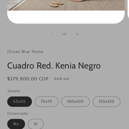
Open
media
1
of
1
/
2
in
i
modal
Ocean Blue Home
Cuadro Red. Kenia Negro
Regular
$379.900,00 COP
Sold out
price
Tamaño
55x55
75x75
100x100
120x120
Distanciador
No
Si