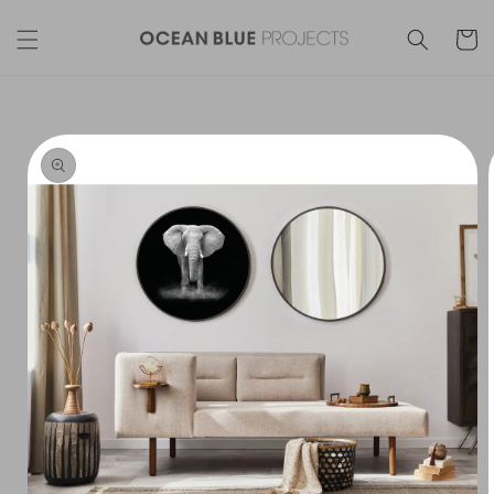
Skip to
content
Cart
Skip to
product
information