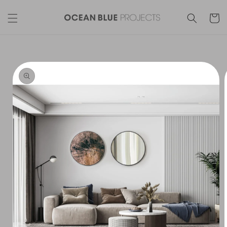
Skip to
content
Cart
Skip to
product
information