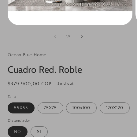
Open
media
1
of
1
/
2
in
i
modal
Ocean Blue Home
Cuadro Red. Roble
Regular
$379.900,00 COP
Sold out
price
Talla
55X55
75X75
100x100
120X120
Distanciador
NO
SI