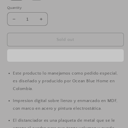
Quantity
Decrease
Increase
quantity
quantity
for
for
Cuadro
Cuadro
Sold out
Red.
Red.
Roble
Roble
Este producto lo manejamos como pedido especial,
es diseñado y producido por Ocean Blue Home en
Colombia.
Impresion digital sobre lienzo y enmarcado en MDF,
con marco en acero y pintura electrostática.
El distanciador es una plaqueta de metal que se le